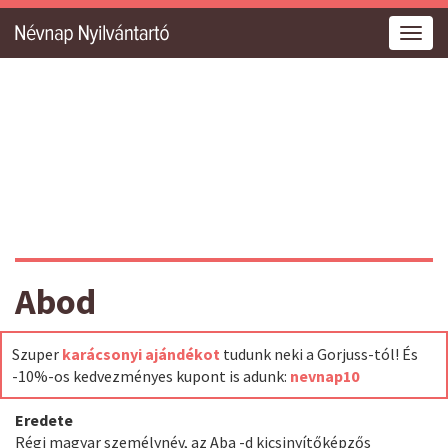
Togg
navig
Abod
Szuper
karácsonyi ajándékot
tudunk neki a Gorjuss-tól! És
-10%-os kedvezményes kupont is adunk:
nevnap10
Eredete
Régi magyar személynév, az Aba -d kicsinyítőképzős