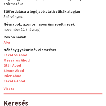
származéka.
Előfordulása a legújabb statisztikák alapján
Szórványos.
Névnapok, azonos napon ünnepelt nevek
november 12. (névnap)
Rokon nevek
Aba
Néhány gyakori név elemzése:
Lakatos Abod
Mészáros Abod
Oláh Abod
Simon Abod
Rácz Abod
Fekete Abod
Vissza
Keresés