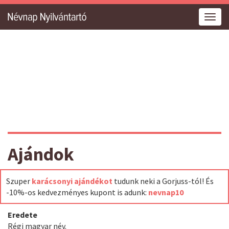
Togg
navig
Ajándok
Szuper
karácsonyi ajándékot
tudunk neki a Gorjuss-tól! És
-10%-os kedvezményes kupont is adunk:
nevnap10
Eredete
Régi magyar név.