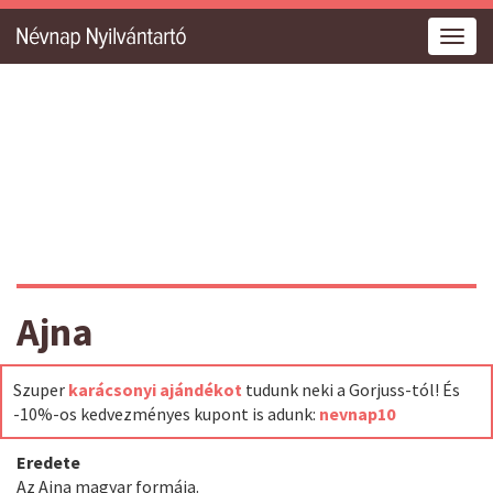
Togg
navig
Ajna
Szuper
karácsonyi ajándékot
tudunk neki a Gorjuss-tól! És
-10%-os kedvezményes kupont is adunk:
nevnap10
Eredete
Az Aina magyar formája.