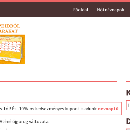
Főoldal
Női névnapok
ss-tól! És -10%-os kedvezményes kupont is adunk:
nevnap10
D
 Aténé újgörög változata.