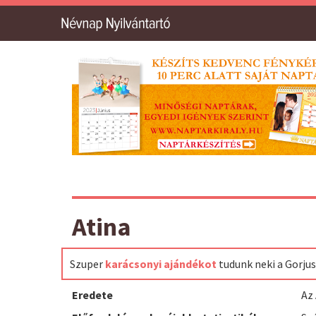
Atina
Szuper
karácsonyi ajándékot
tudunk neki a Gorju
Eredete
Az