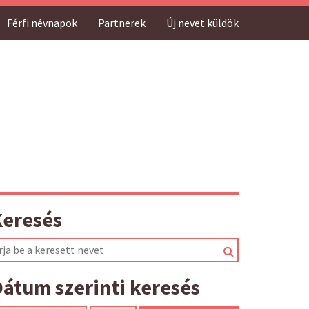
Férfi névnapok
Partnerek
Új nevet küldök
Keresés
átum szerinti keresés