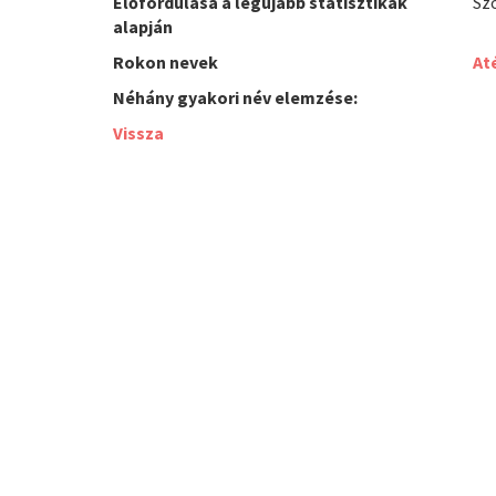
Előfordulása a legújabb statisztikák
Sz
alapján
Rokon nevek
At
Néhány gyakori név elemzése:
Vissza