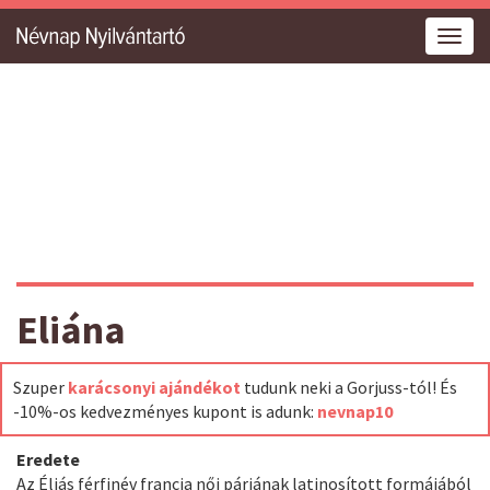
Togg
navig
Eliána
Szuper
karácsonyi ajándékot
tudunk neki a Gorjuss-tól! És
-10%-os kedvezményes kupont is adunk:
nevnap10
Eredete
Az Éliás férfinév francia női párjának latinosított formájából