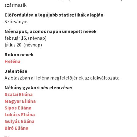
származik.
Előfordulása a legújabb statisztikák alapján
Szórványos.
Névnapok, azonos napon ünnepelt nevek
február 16. (névnap)
július 20. (névnap)
Rokon nevek
Heléna
Jelentése
Az olaszban a Heléna megfelelőjének az alakváltozata.
Néhány gyakori név elemzése:
Szalai Eliána
Magyar Eliána
Sipos Eliána
Lukács Eliána
Gulyás Eliána
Biró Eliána