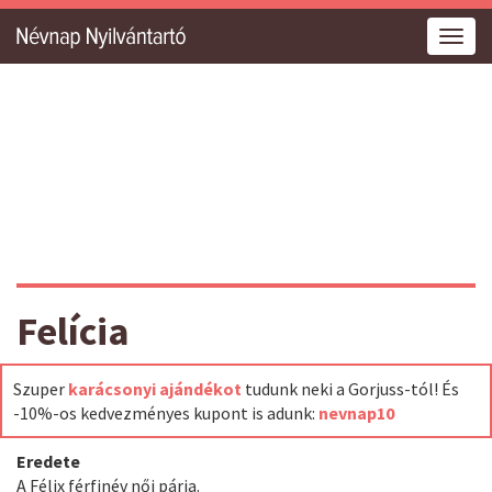
Togg
navig
Felícia
Szuper
karácsonyi ajándékot
tudunk neki a Gorjuss-tól! És
-10%-os kedvezményes kupont is adunk:
nevnap10
Eredete
A Félix férfinév női párja.