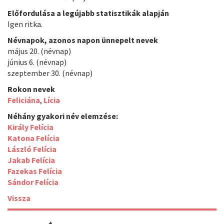
Előfordulása a legújabb statisztikák alapján
Igen ritka.
Névnapok, azonos napon ünnepelt nevek
május 20. (névnap)
június 6. (névnap)
szeptember 30. (névnap)
Rokon nevek
Feliciána
,
Lícia
Néhány gyakori név elemzése:
Király Felícia
Katona Felícia
László Felícia
Jakab Felícia
Fazekas Felícia
Sándor Felícia
Vissza