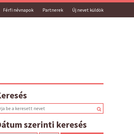
Férfi névnapok
Partnerek
Új nevet küldök
Keresés
átum szerinti keresés