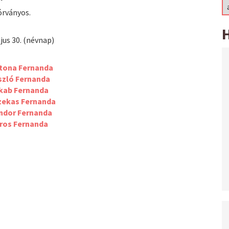
órványos.
jus 30. (névnap)
tona Fernanda
szló Fernanda
kab Fernanda
zekas Fernanda
ndor Fernanda
ros Fernanda