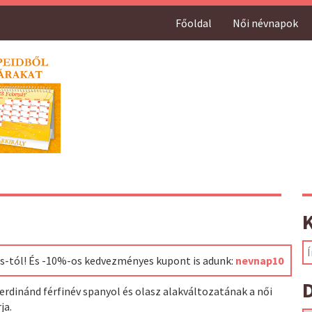
Főoldal
Női névnapok
ss-tól! És -10%-os kedvezményes kupont is adunk:
nevnap10
D
erdinánd férfinév spanyol és olasz alakváltozatának a női
ja.