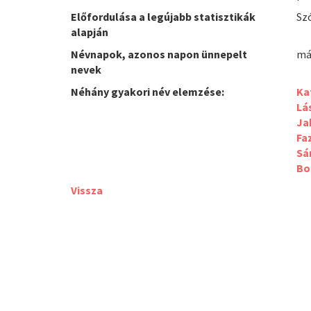
Előfordulása a legújabb statisztikák
Sz
alapján
Névnapok, azonos napon ünnepelt
má
nevek
Néhány gyakori név elemzése:
Ka
Lá
Ja
Fa
Sá
Bo
Vissza