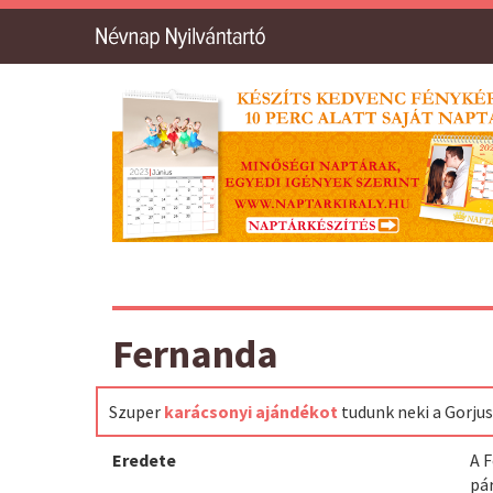
Fernanda
Szuper
karácsonyi ajándékot
tudunk neki a Gorju
Eredete
A F
pár