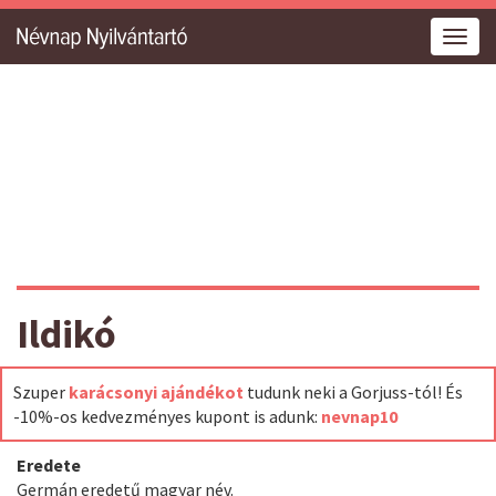
Togg
navig
Ildikó
Szuper
karácsonyi ajándékot
tudunk neki a Gorjuss-tól! És
-10%-os kedvezményes kupont is adunk:
nevnap10
Eredete
Germán eredetű magyar név.