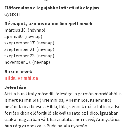
Előfordulása a legújabb statisztikák alapján
Gyakori.
Névnapok, azonos napon ünnepelt nevek
március 10. (névnap)
április 30. (névnap)
szeptember 17. (névnap)
szeptember 21. (névnap)
szeptember 23. (névnap)
november 17. (névnap)
Rokon nevek
Hilda
,
Krimhilda
Jelentése
Attila hun király második felesége, a germán mondákból is
ismert Krimhilda (Kriemhilda, Kriemhilde, Kriemhild)
nevének rövidülése a Hilda, Ilda, s ennek már a latin nyelvű
forrásokban előforduló alakváltozata az Ildico. Igazában
csak a magyarban vált használatos női névvé, Arany János
hun tárgyú eposza, a Buda halála nyomán.