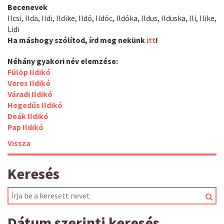
Becenevek
Ilcsi, Ilda, Ildi, Ildike, Ildó, Ildóc, Ildóka, Ildus, Ilduska, Ili, Ilike,
Lidi
Ha máshogy szólítod, írd meg nekünk
itt
!
Néhány gyakori név elemzése:
Fülöp Ildikó
Veres Ildikó
Váradi Ildikó
Hegedűs Ildikó
Deák Ildikó
Pap Ildikó
Vissza
Keresés
Dátum szerinti keresés