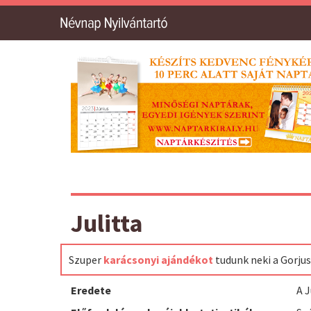
Julitta
Szuper
karácsonyi ajándékot
tudunk neki a Gorju
Eredete
A J