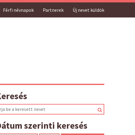
Férfi névnapok
Partnerek
Új nevet küldök
Keresés
átum szerinti keresés