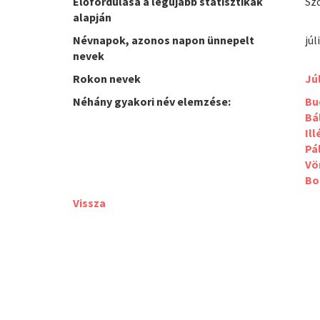
Előfordulása a legújabb statisztikák
Sz
alapján
Névnapok, azonos napon ünnepelt
júl
nevek
Rokon nevek
Jú
Néhány gyakori név elemzése:
Bu
Bál
Ill
Pál
Vö
Bo
Vissza