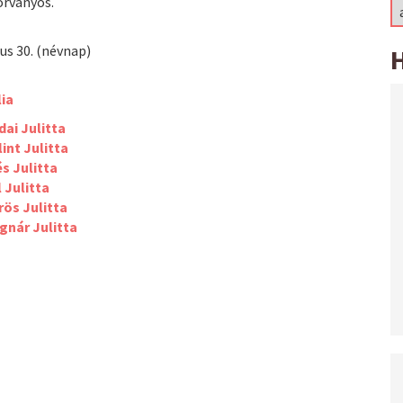
órványos.
ius 30. (névnap)
lia
dai Julitta
int Julitta
és Julitta
 Julitta
rös Julitta
gnár Julitta