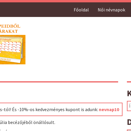
Főoldal
Női névnapok
ss-tól! És -10%-os kedvezményes kupont is adunk:
nevnap10
D
úlia becézőjéből önállósult.