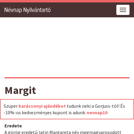
Togg
navig
Margit
Szuper
karácsonyi ajándékot
tudunk neki a Gorjuss-tól! És
-10%-os kedvezményes kupont is adunk:
nevnap10
Eredete
A görög eredetű latin Margareta név megmagyarosodott