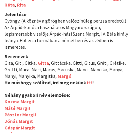
Réta
,
Rita
Jelentése
Gyöngy. (A köznév a görögben valószínűleg perzsa eredetű.)
Az Árpád-kor óta használatos Magyarországon,
legismertebb viselője Árpád-házi Szent Margit, IV. Béla király
leánya. Ebben a formában a németben és a svédben is
ismeretes.
Becenevek
Gita, Giti, Gitka,
Gitta
, Gittácska, Gitti, Gitus, Gréti, Grétike,
Gretti, Maca, Maci, Macus, Macuska, Manci, Mancika, Manya,
Manyi, Manyika, Margitka,
Margó
Ha máshogy szólítod, írd meg nekünk
itt
!
Néhány gyakori név elemzése:
Kozma Margit
Máté Margit
Pásztor Margit
Jónás Margit
Gáspár Margit