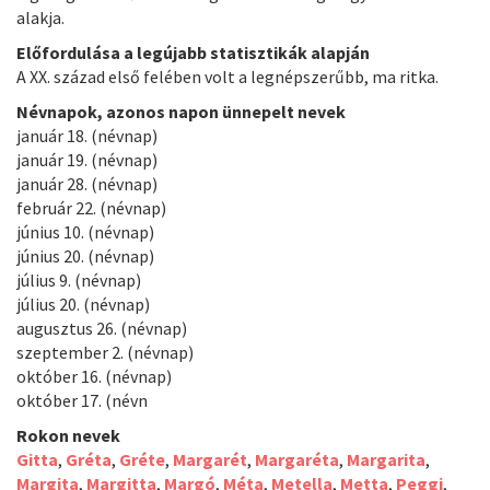
alakja.
Előfordulása a legújabb statisztikák alapján
A XX. század első felében volt a legnépszerűbb, ma ritka.
Névnapok, azonos napon ünnepelt nevek
január 18. (névnap)
január 19. (névnap)
január 28. (névnap)
február 22. (névnap)
június 10. (névnap)
június 20. (névnap)
július 9. (névnap)
július 20. (névnap)
augusztus 26. (névnap)
szeptember 2. (névnap)
október 16. (névnap)
október 17. (névn
Rokon nevek
Gitta
,
Gréta
,
Gréte
,
Margarét
,
Margaréta
,
Margarita
,
Margita
,
Margitta
,
Margó
,
Méta
,
Metella
,
Metta
,
Peggi
,