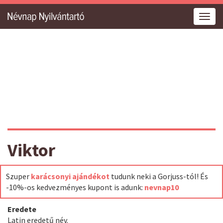
Togg
navig
Viktor
Szuper
karácsonyi ajándékot
tudunk neki a Gorjuss-tól! És
-10%-os kedvezményes kupont is adunk:
nevnap10
Eredete
Latin eredetű név.