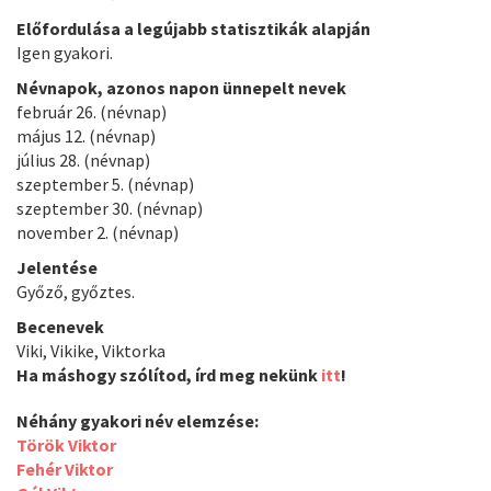
Előfordulása a legújabb statisztikák alapján
Igen gyakori.
Névnapok, azonos napon ünnepelt nevek
február 26. (névnap)
május 12. (névnap)
július 28. (névnap)
szeptember 5. (névnap)
szeptember 30. (névnap)
november 2. (névnap)
Jelentése
Győző, győztes.
Becenevek
Viki, Vikike, Viktorka
Ha máshogy szólítod, írd meg nekünk
itt
!
Néhány gyakori név elemzése:
Török Viktor
Fehér Viktor