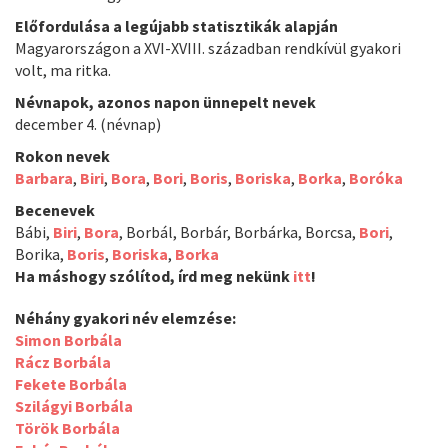
Előfordulása a legújabb statisztikák alapján
Magyarországon a XVI-XVIII. században rendkívül gyakori
volt, ma ritka.
Névnapok, azonos napon ünnepelt nevek
december 4. (névnap)
Rokon nevek
Barbara
,
Biri
,
Bora
,
Bori
,
Boris
,
Boriska
,
Borka
,
Boróka
Becenevek
Bábi,
Biri
,
Bora
, Borbál, Borbár, Borbárka, Borcsa,
Bori
,
Borika,
Boris
,
Boriska
,
Borka
Ha máshogy szólítod, írd meg nekünk
itt
!
Néhány gyakori név elemzése:
Simon Borbála
Rácz Borbála
Fekete Borbála
Szilágyi Borbála
Török Borbála