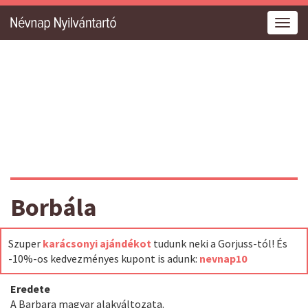
Togg
navig
Borbála
Szuper
karácsonyi ajándékot
tudunk neki a Gorjuss-tól! És
-10%-os kedvezményes kupont is adunk:
nevnap10
Eredete
A Barbara magyar alakváltozata.