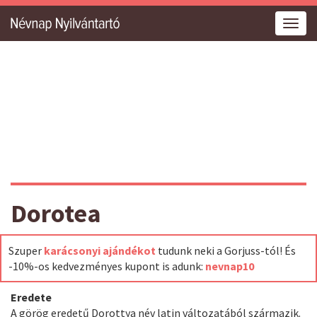
Togg
navig
Dorotea
Szuper
karácsonyi ajándékot
tudunk neki a Gorjuss-tól! És
-10%-os kedvezményes kupont is adunk:
nevnap10
Eredete
A görög eredetű Dorottya név latin változatából származik.