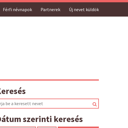
Férfi névnapok
Partnerek
Új nevet küldök
Keresés
átum szerinti keresés