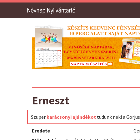
Erneszt
Szuper
karácsonyi ajándékot
tudunk neki a Gorju
Eredete
Ge