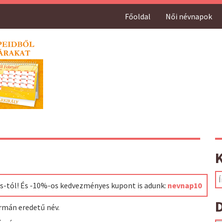
Főoldal
Női névnapok
ss-tól! És -10%-os kedvezményes kupont is adunk:
nevnap10
D
rmán eredetű név.