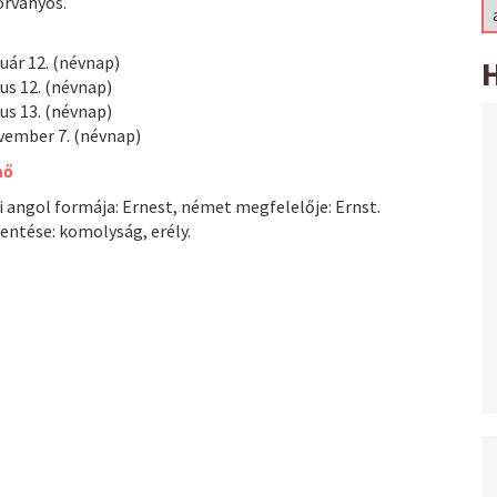
órványos.
uár 12. (névnap)
ius 12. (névnap)
ius 13. (névnap)
vember 7. (névnap)
nő
 angol formája: Ernest, német megfelelője: Ernst.
entése: komolyság, erély.