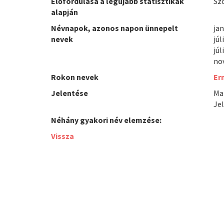
Előfordulása a legújabb statisztikák
Sz
alapján
Névnapok, azonos napon ünnepelt
jan
nevek
júl
júl
no
Rokon nevek
Er
Jelentése
Mai
Jel
Néhány gyakori név elemzése:
Vissza