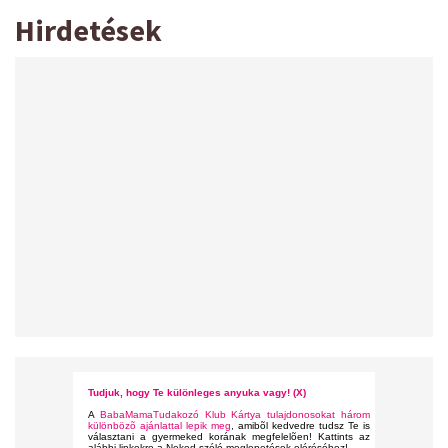
Hirdetések