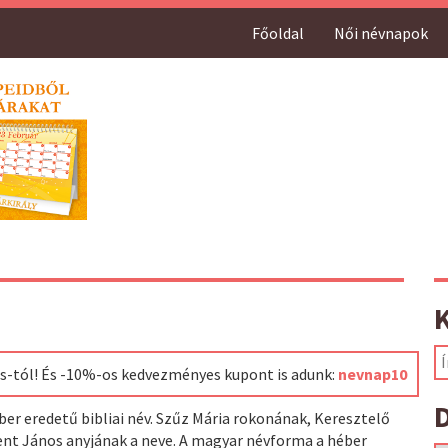
Főoldal
Női névnapok
ss-tól! És -10%-os kedvezményes kupont is adunk:
nevnap10
D
er eredetű bibliai név. Szűz Mária rokonának, Keresztelő
ent János anyjának a neve. A magyar névforma a héber