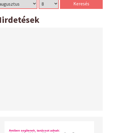
Hirdetések