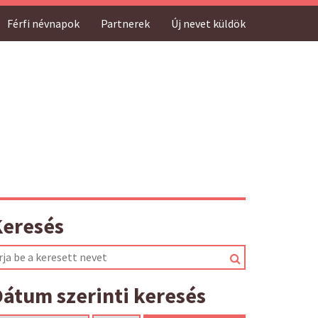
Férfi névnapok
Partnerek
Új nevet küldök
Keresés
átum szerinti keresés